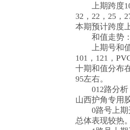
上期跨度10，
32，22，25
本期预计跨度上
和值走势
上期号和值13
101，121，
P
十期和值分布在
95左右。
012路分析：上
山西护角专用
0路号上期开出
总体表现较热。