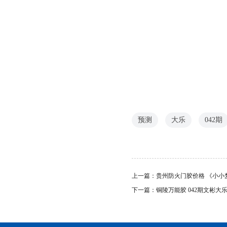
预测
大乐
042期
上一篇：
贵州防火门胶价格 《小
下一篇：
铜陵万能胶 042期文彬