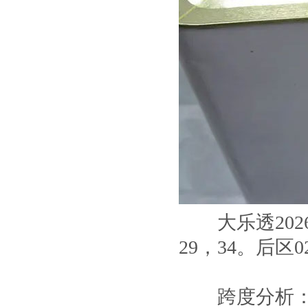
大乐透2026
29，34。后区0
跨度分析