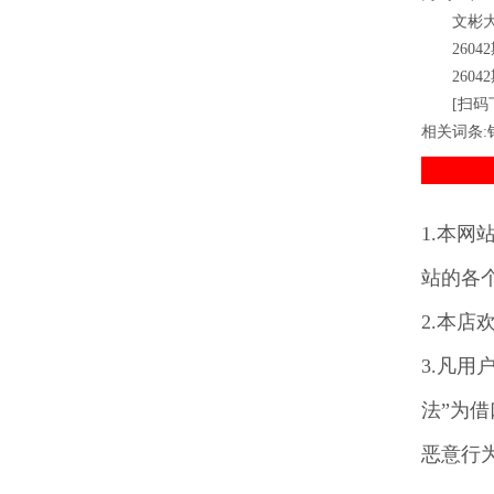
文彬大乐透260
26042期9+
26042期5+
[扫码下
相关词条:
1.本
站的各
2.本店
3.凡用
法”为
恶意行