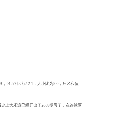
能胶，012路比为2:2:1，大小比为5:0，后区和值
期历史上大乐透已经开出了2859期号了，在连续两