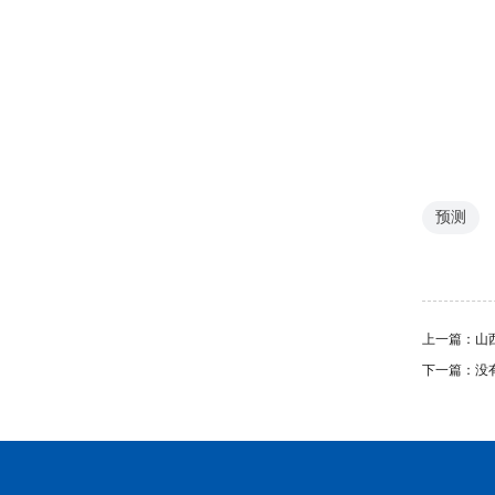
预测
上一篇：
山
下一篇：没