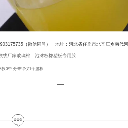
03175735（微信同号） 地址：河北省任丘市北辛庄乡南代
绞线厂家
玻璃棉
泡沫板橡塑板专用胶
5投0中 分未得仅1个篮板