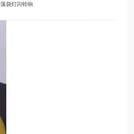
球落袋灯闪铃响