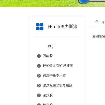
你
任丘市奥力斯涂
彩钢板
料厂
万能胶
PVC管道/管件粘接胶
保温护角专用胶
泡沫板橡塑板专用胶
泡沫胶