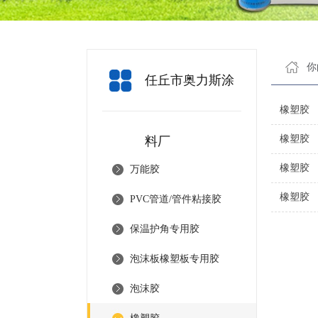
你
任丘市奥力斯涂
橡塑胶
橡塑胶
料厂
橡塑胶
万能胶
橡塑胶
PVC管道/管件粘接胶
保温护角专用胶
泡沫板橡塑板专用胶
泡沫胶