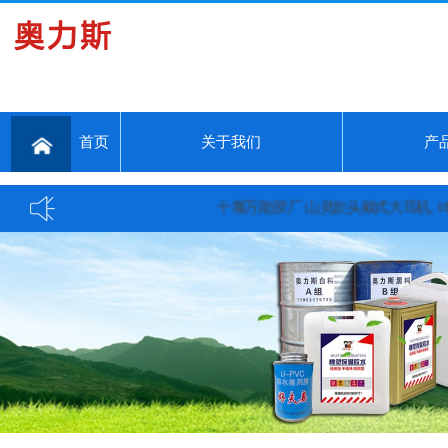
首页
关于我们
产
十堰万能胶厂 山灵款头戴式大耳机, HW600