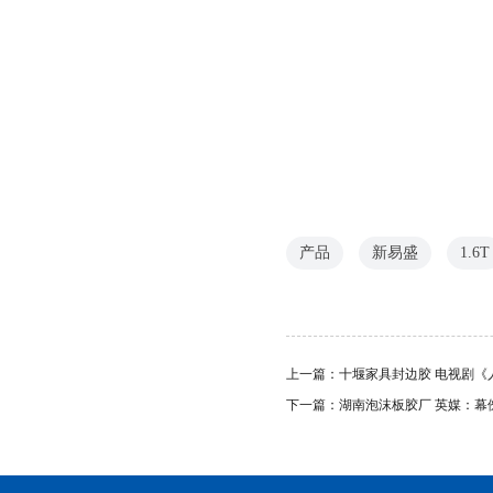
产品
新易盛
1.6T
上一篇：
十堰家具封边胶 电视剧
下一篇：
湖南泡沫板胶厂 英媒：幕