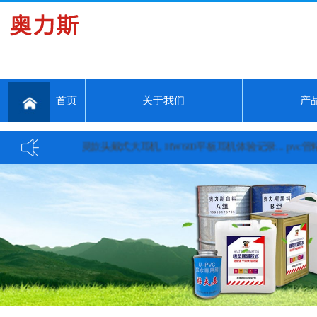
首页
关于我们
产
堰万能胶厂 山灵款头戴式大耳机, HW600平板耳机体验记录...
pvc管粘接