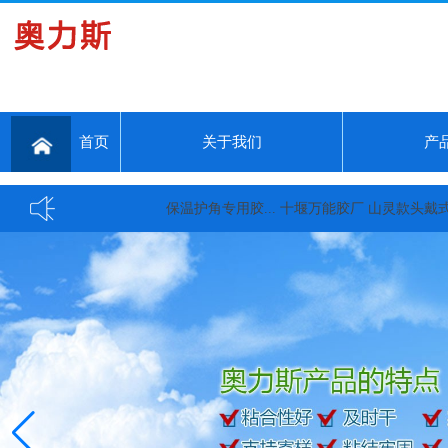
首页
关于我们
产
保温护角专用胶...
十堰万能胶厂 山灵款头戴式大耳机