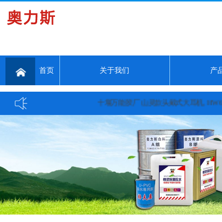
首页
关于我们
产
十堰万能胶厂 山灵款头戴式大耳机, HW600平板耳机