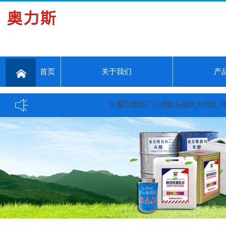
首页
关于我们
产
十堰万能胶厂 山灵款头戴式大耳机, HW600