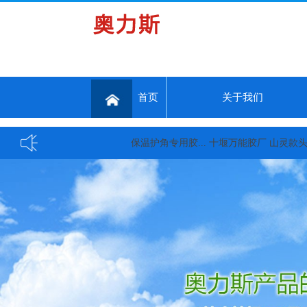
首页
关于我们
保温护角专用胶...
十堰万能胶厂 山灵款头戴式大耳机,