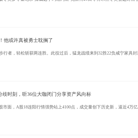
1+1！他或许真被勇士耽搁了
安纳步行者，轻松斩获两连胜。此役过后，猛龙战绩来到32胜22负咸宁家
分歧时刻，听36位大咖闭门分享资产风向标
 股市面，A股18连阳行情强势站上4100点，成交量创下历史新，逼近4