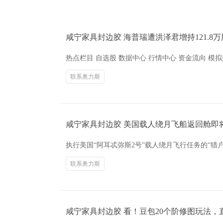
咸宁家具封边胶 海普瑞遭洪泽君增持121.8万股
热点栏目 自选股 数据中心 行情中心 资金流向 模拟交
联系奥力斯
咸宁家具封边胶 美国载人绕月飞船返回舱即
执行美国“阿耳忒弥斯2号”载人绕月飞行任务的“
联系奥力斯
咸宁家具封边胶 看！豆包20个阶修图玩法，直