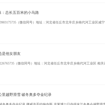
孔明珠：总长五百米的小马路
03175735（微信同号）地址：河北省任丘市北辛庄乡南代河工业区咸宁
边是他女朋友
226765735（微信同号）地址：河北省任丘市北辛庄乡南代河工业区 相关
公里越野滑雪 破冬奥多夺金纪录
破冬奥多夺金纪录 挪威选手约翰内斯·克莱博21日夺得米兰冬奥会越野滑