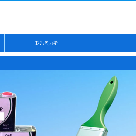
联系奥力斯
信，皇社会不败...
保温护角专用胶...
万能胶...