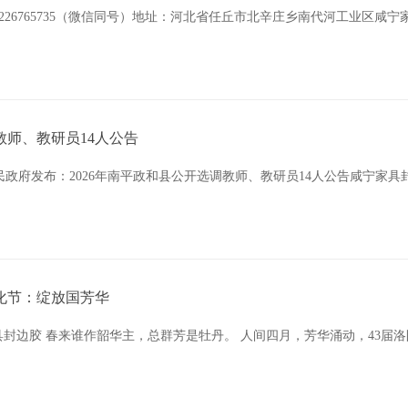
226765735（微信同号）地址：河北省任丘市北辛庄乡南代河工业区咸
教师、教研员14人公告
政府发布：2026年南平政和县公开选调教师、教研员14人公告咸宁家具
化节：绽放国芳华
家具封边胶 春来谁作韶华主，总群芳是牡丹。 人间四月，芳华涌动，43