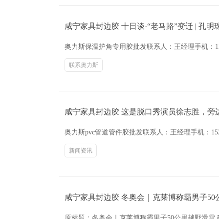
咸宁家具封边胶 十日谈·“老马路”变迁 | 
奥力斯保温护角专用胶批发联系人：王经理手机：139
联系奥力斯
咸宁家具封边胶 这是脱口秀演员徐志胜，旁
奥力斯pvc管道管件胶批发联系人：王经理手机：15
新闻资讯
咸宁家具封边胶 冬奥会｜克莱博称霸男子50
原标题：冬奥会｜克莱博称霸男子50公里越野滑雪 