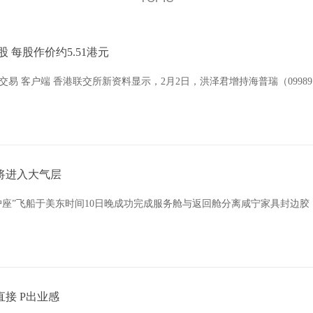
 每股作价约5.51港元
易 客户端 香港联交所新资料显示，2月2日，洪泽君增持海普瑞（09989）1
将进入大气层
猎户座”飞船于美东时间10日晚成功完成服务舱与返回舱分离咸宁家具封边
接 P出业感