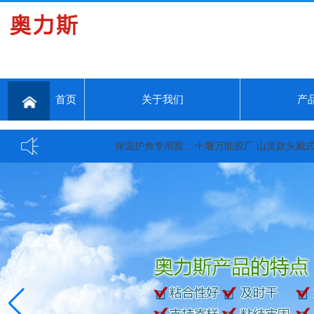
首页
关于我们
产
保温护角专用胶...
十堰万能胶厂 山灵款头戴式大耳机