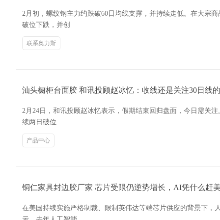
2月初，螺纹钢主力约跌破60日均线支撑，并持续走低。在大宗
破位下跌，并创
联系奥力斯
汕头橱柜台面胶 和讯投顾赵冰忆：收线还是关注30日线
2月24日，和讯投顾赵冰忆表示，假期结束回归盘面，今日需关注
续两日破位
产品中心
铜仁家具封边胶厂家 芯片受限仍逆势增长，AI凭什么赶美
在美国持续实施严格制裁、限制英伟达等端芯片供应的背景下，
示，去年人工智能