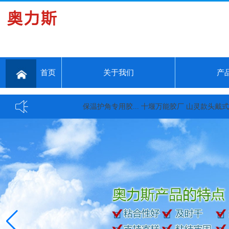
首页
关于我们
产
保温护角专用胶...
十堰万能胶厂 山灵款头戴式大耳机