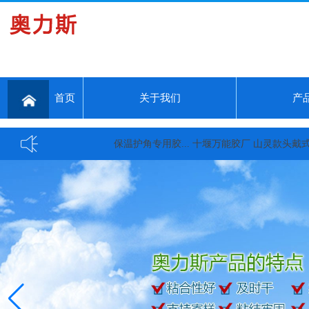
首页
关于我们
产
保温护角专用胶...
十堰万能胶厂 山灵款头戴式大耳机