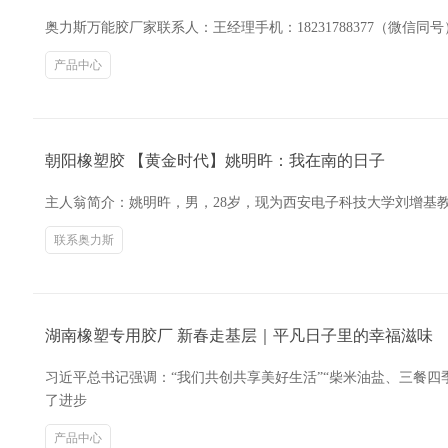
奥力斯万能胶厂家联系人：王经理手机：18231788377（微信
产品中心
朝阳橡塑胶 【黄金时代】姚明旿：我在南的日子
主人翁简介：姚明旿，男，28岁，现为西安电子科技大学刘增基教授的
联系奥力斯
湖南橡塑专用胶厂 新春走基层｜平凡日子里的幸福滋味
习近平总书记强调：“我们共创共享美好生活”“柴米油盐、三餐四季
了进步
产品中心