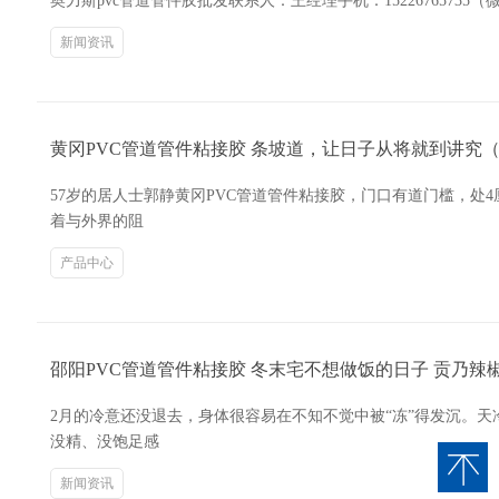
奥力斯pvc管道管件胶批发联系人：王经理手机：152267657
新闻资讯
黄冈PVC管道管件粘接胶 条坡道，让日子从将就到讲究
57岁的居人士郭静黄冈PVC管道管件粘接胶，门口有道门槛，
着与外界的阻
产品中心
邵阳PVC管道管件粘接胶 冬末宅不想做饭的日子 贡乃辣
2月的冷意还没退去，身体很容易在不知不觉中被“冻”得发沉。
没精、没饱足感
新闻资讯