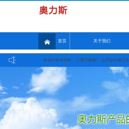
首页
关于我们
保温护角专用胶...
十堰万能胶厂 山灵款头戴式大耳机, HW6