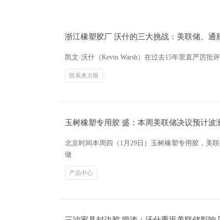
浙江橡塑胶厂 沃什的三大挑战：美联储、通
凯文·沃什（Kevin Warsh）在过去15年
联系奥力斯
玉树橡塑专用胶 盛：本周美联储决议预计波
北京时间本周四（1月29日）玉树橡塑专用胶，美
做
产品中心
三沙家具封边胶 管涛：沃什重返美联储影响