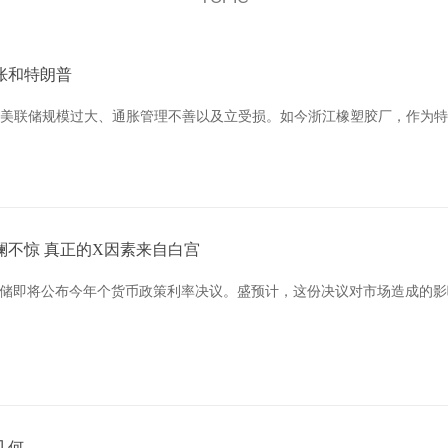
胀和特朗普
里直严厉批评美联储规模过大、通胀管理不善以及立受损。如今浙江橡塑胶厂，作
澜不惊 真正的X因素来自白宫
联储即将公布今年个货币政策利率决议。盛预计，这份决议对市场造成的影
几何