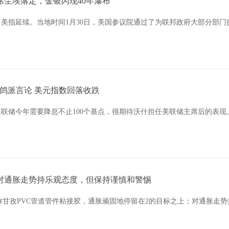
席尘埃落定，金银闪现40年瀑布
日，美指延续。当地时间1月30日，美国参议院通过了为联邦政府大部分部
表鸽派言论 美元指数回落收跌
，美联储今年需要降息不止100个基点，很期待沃什担任美联储主席后的表
：对通胀走势持乐观态度，但保持谨慎和警惕
甘孜PVC管道管件粘接胶，通胀顽固地停留在2的目标之上；对通胀走势持