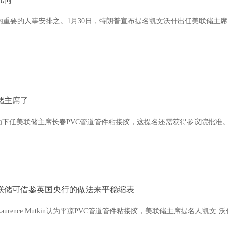
重要的人事安排之。1月30日，特朗普宣布提名凯文沃什出任美联储主
储主席了
什为下任美联储主席长春PVC管道管件粘接胶，这提名还需获得参议院批准。
美联储可借鉴英国央行的做法来平稳缩表
urence Mutkin认为平凉PVC管道管件粘接胶，美联储主席提名人凯