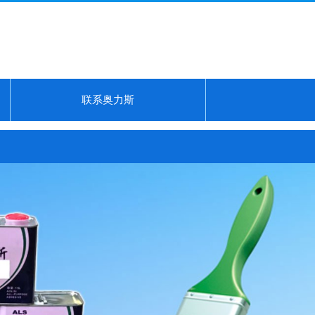
联系奥力斯
社会不败...
保温护角专用胶...
万能胶...