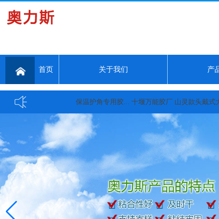
首页
关于我们
产
保温护角专用胶...
十堰万能胶厂 山灵款头戴式大耳机,