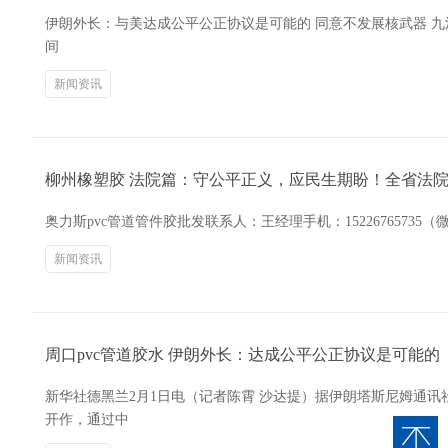
伊朗外长：与美达成公平公正协议是可能的 同意不发展核武器 九江
间
新闻资讯
柳州橡塑胶 法院篇：守公平正义，应民生期盼！全省法院2
奥力斯pvc管道管件胶批发联系人：王经理手机：152267657
新闻资讯
周口pvc管道胶水 伊朗外长：达成公平公正协议是可能的
新华社德黑兰2月1日电（记者陈霄 沙达提）据伊朗塔斯尼姆通
开作，通过中