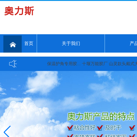
首页
关于我们
产
保温护角专用胶...
十堰万能胶厂 山灵款头戴式大耳机,