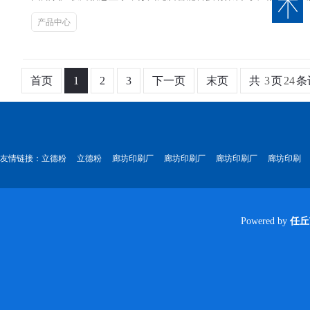
产品中心
首页
1
2
3
下一页
末页
共
3
页
24
条
友情链接：
立德粉
立德粉
廊坊印刷厂
廊坊印刷厂
廊坊印刷厂
廊坊印刷
Powered by
任丘